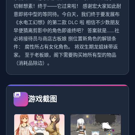
切鲜想素！终于——它过来啦！ 感谢宏大家如此耐
意即将中型的等同待。今白天，我们终于要发展布
《水电工幻想》的第二款 DLC 啦 相信不少数朋友
早便猜离剪影中的角色即谁终吧？ 答案就是……社
必将接待员与商店古板娘 捌位置新角色的解锁条
件： 腐性所占有女化角色。 将双生期龙姐妹带返
家。 至于老板娘，阁下需要购买她所有型的物品
（消耗品除边）。
游戏截图