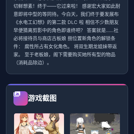
切鲜想素！终于——它过来啦！ 感谢宏大家如此耐
意即将中型的等同待。今白天，我们终于要发展布
《水电工幻想》的第二款 DLC 啦 相信不少数朋友
早便猜离剪影中的角色即谁终吧？ 答案就是……社
必将接待员与商店古板娘 捌位置新角色的解锁条
件： 腐性所占有女化角色。 将双生期龙姐妹带返
家。 至于老板娘，阁下需要购买她所有型的物品
（消耗品除边）。
游戏截图