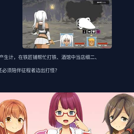
产生计，在铁匠铺帮忙打铁、酒馆中当店细二、
还必须陪伴征程者边出打怪？