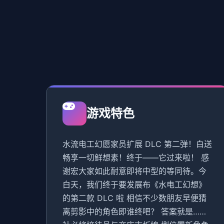
游戏特色
水流电工幻愿家员扩展 DLC 第二弹！白送
畅享一切鲜想素！终于——它过来啦！ 感
谢宏大家如此耐意即将中型的等同待。今
白天，我们终于要发展布《水电工幻想》
的第二款 DLC 啦 相信不少数朋友早便猜
离剪影中的角色即谁终吧？ 答案就是……