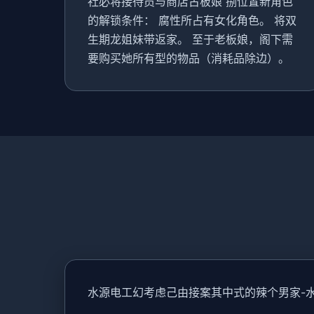
社必将接待员与商店古板娘 捌位置新角色
的解锁条件： 腐性所占有女化角色。 将双
生期龙姐妹带返家。 至于老板娘，阁下需
要购买她所有型的物品（消耗品除边）。
水源电工幻考虑
己由接案其中式的辣个男家-