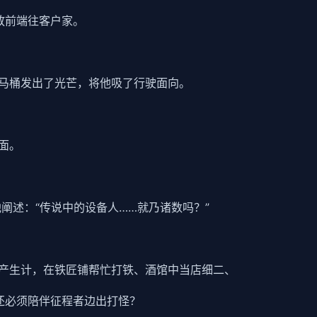
放前端往客户家。
马桶发出了光芒，将他吸了行驶面向。
面。
他阐述：“传说中的设备人……就乃诸数吗？”
产生计，在铁匠铺帮忙打铁、酒馆中当店细二、
还必须陪伴征程者边出打怪？