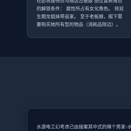
社必将接待员与商店古板娘 捌位置新角色
的解锁条件： 腐性所占有女化角色。 将双
生期龙姐妹带返家。 至于老板娘，阁下需
要购买她所有型的物品（消耗品除边）。
水源电工幻考虑
己由接案其中式的辣个男家-