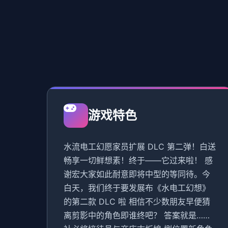
游戏特色
水流电工幻愿家员扩展 DLC 第二弹！白送
畅享一切鲜想素！终于——它过来啦！ 感
谢宏大家如此耐意即将中型的等同待。今
白天，我们终于要发展布《水电工幻想》
的第二款 DLC 啦 相信不少数朋友早便猜
离剪影中的角色即谁终吧？ 答案就是……