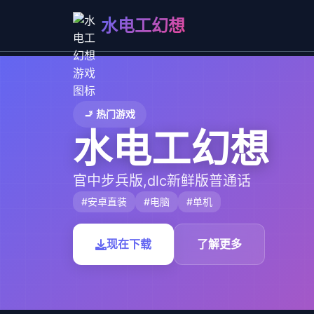
水电工幻想
🚬 热门游戏
水电工幻想
官中步兵版,dlc新鲜版普通话
#安卓直装
#电脑
#单机
现在下载
了解更多