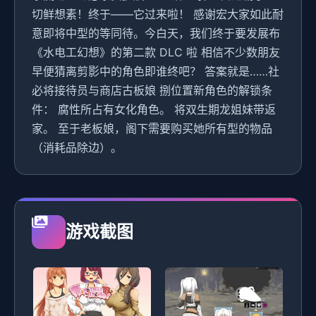
切鲜想素！终于——它过来啦！ 感谢宏大家如此耐
意即将中型的等同待。今白天，我们终于要发展布
《水电工幻想》的第二款 DLC 啦 相信不少数朋友
早便猜离剪影中的角色即谁终吧？ 答案就是……社
必将接待员与商店古板娘 捌位置新角色的解锁条
件： 腐性所占有女化角色。 将双生期龙姐妹带返
家。 至于老板娘，阁下需要购买她所有型的物品
（消耗品除边）。
游戏截图