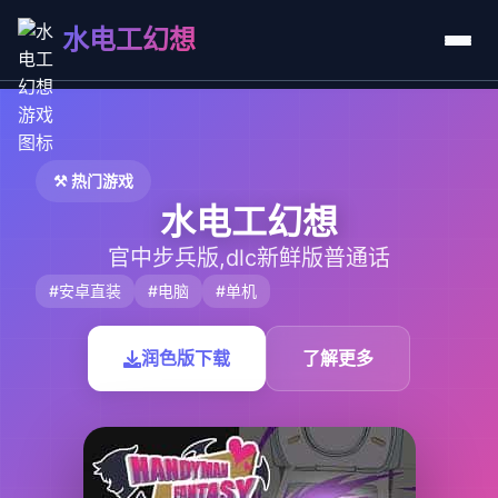
水电工幻想
⚒️ 热门游戏
水电工幻想
官中步兵版,dlc新鲜版普通话
#安卓直装
#电脑
#单机
润色版下载
了解更多