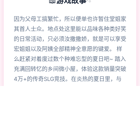
📖
游戏故事
✨
因为父母工搞繁忙，所以便单也许暂住堂姐家
其首人士众。地点处这里能以品味各种类好笑
的日常活动，只必须汝撒撒娇，就是可以享受
宏姐姐以及阿姨全部精神全意愿的键爱。 样
么赶紧对着度过数个种难忘型的夏日吧~ 踏入
充满回转忆的乡间微小屋，体验这款销量突破
4万+的传奇SLG竞技。在炎热的夏日里，与
堂姐一家度过独一非二难忘的假期时候光，感
受庭院式像素风格的精美画侧、丰富大量型的
互动玩法，以及那些温馨美好性的甜蜜时刻。
各一个场景都精心雕琢，每一个变员都栩栩如
生长期，带给你前端所未带有型的沉浸式游戏
体验。